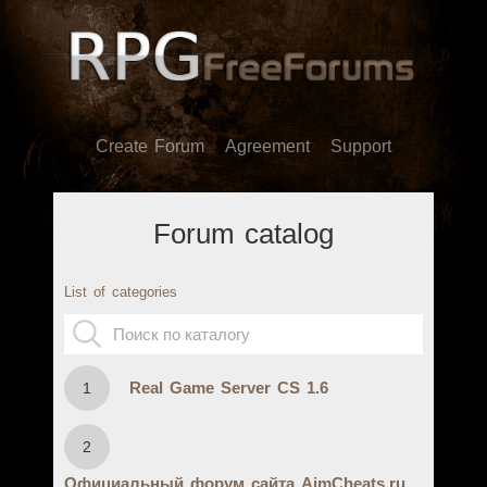
Create Forum
Agreement
Support
Forum catalog
List of categories
Real Game Server CS 1.6
1
2
Официальный форум сайта AimCheats.ru