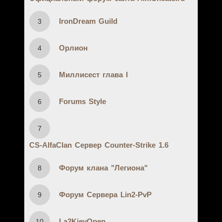
IronDream Guild
3
Орлион
4
Миллисест глава I
5
Forums Style
6
7
CS-AlfaClan Сервер Counter-Strike 1.6
Форум клана "Легиона"
8
Форум Сервера Lin2-PvP
9
La2KievOpen
10