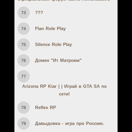
???
73
Flan Role Play
74
Silence Role Play
75
Домен "Ит Матроми"
76
77
Arizona RP Kiar | | Играй в GTA SA по
сети!
Reflex RP
78
Давыдовка - игра про Россию.
79