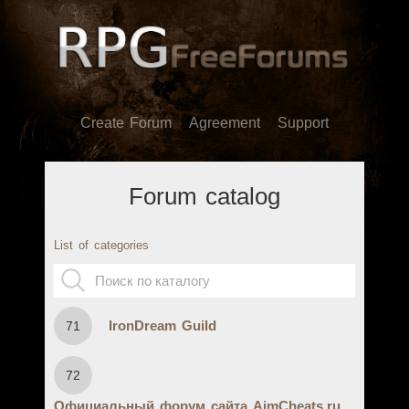
Create Forum
Agreement
Support
Forum catalog
List of categories
IronDream Guild
71
72
Официальный форум сайта AimCheats.ru